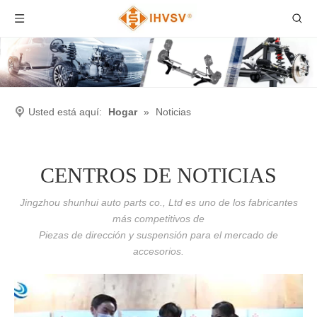
Usted está aquí:
Hogar
»
Noticias
CENTROS DE NOTICIAS
Jingzhou shunhui auto parts co., Ltd es uno de los fabricantes
más competitivos de
Piezas de dirección y suspensión para el mercado de
accesorios.