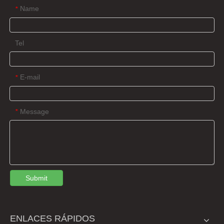
Name
*
Tel
E-mail
*
Message
*
Submit
ENLACES RÁPIDOS