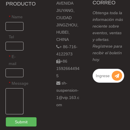
CORREO
PRODUCTO
AVENIDA
JIUYANG,
Obtenga toda la
Name
*
CIUDAD
información más
JINGZHOU,
reciente sobre
HUBEI,
eventos, ventas
Tel
CHINA
y ofertas.
Regístrese para
+ 86-716-

recibir el boletín
4122973
E-
*
hoy.
+86

mail
1592664494
5
sh-
Message

*
suspension-
1@vip.163.c
om
Submit