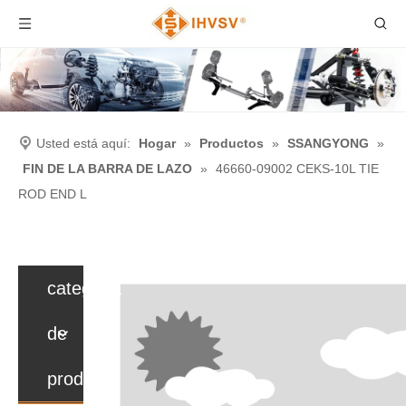
Usted está aquí:
Hogar
»
Productos
»
SSANGYONG
»
FIN DE LA BARRA DE LAZO
»
46660-09002 CEKS-10L TIE
ROD END L
categoria
de
producto