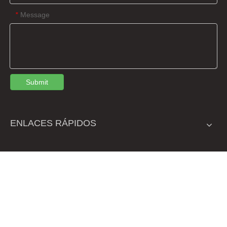
Message
*
Submit
ENLACES RÁPIDOS
CONTÁCTENOS
NO.48, AVENIDA JIUYANG, CIUDAD JINGZHOU, HUBEI,

CHINA
+ 86-716-4122973

+86 15926644945
