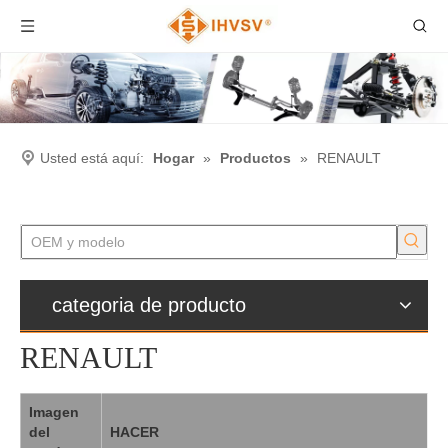
Usted está aquí:
Hogar
»
Productos
»
RENAULT
categoria de producto
RENAULT
Imagen
del
HACER