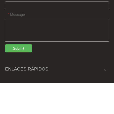
Message
*
Submit
ENLACES RÁPIDOS
CONTÁCTENOS
NO.48, AVENIDA JIUYANG, CIUDAD JINGZHOU, HUBEI,

CHINA
+ 86-716-4122973
