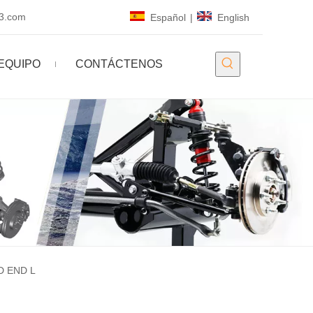
63.com
Español
|
English
EQUIPO
CONTÁCTENOS
D END L