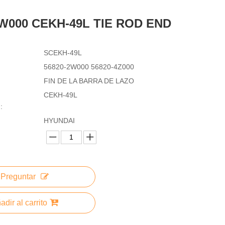
2W000 CEKH-49L TIE ROD END
SCEKH-49L
56820-2W000 56820-4Z000
FIN DE LA BARRA DE LAZO
CEKH-49L
:
HYUNDAI
Preguntar
adir al carrito