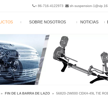
+ 86-716-4122973
sh-suspension-1@vip.1


UCTOS
SOBRE NOSOTROS
NOTICIAS
»
FIN DE LA BARRA DE LAZO
»
56820-2W000 CEKH-49L TIE RO