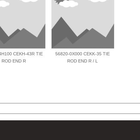
4H100 CEKH-43R TIE
56820-0X000 CEKK-35 TIE
ROD END R
ROD END R / L