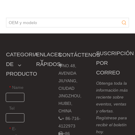
SUSCRIPCIÓN
CATEGORIA
ENLACES
CONTÁCTENOS
POR
DE
RÁPIDOS
NO.48,

CORREO
PRODUCTO
AVENIDA
JIUYANG,
Obtenga toda la
Name
*
CIUDAD
información más
JINGZHOU,
reciente sobre
HUBEI,
eventos, ventas
Tel
CHINA
y ofertas.
Regístrese para
+ 86-716-

recibir el boletín
4122973
E-
*
hoy.
+86
