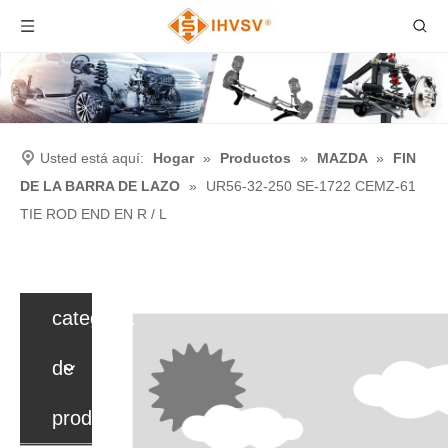
Usted está aquí:
Hogar
»
Productos
»
MAZDA
»
FIN
DE LA BARRA DE LAZO
»
UR56-32-250 SE-1722 CEMZ-61
TIE ROD END EN R / L
categoria
de
producto