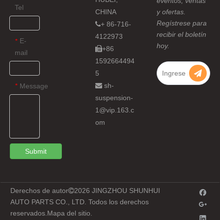
eventos, ventas
Tel
CHINA
y ofertas.
Regístrese para
+ 86-716-

recibir el boletín
4122973
E-
*
hoy.
+86

mail
1592664494
5
sh-
Message

*
suspension-
1@vip.163.c
om
Submit
Derechos de autor
2026
JINGZHOU SHUNHUI

AUTO PARTS CO., LTD. Todos los derechos
reservados.
Mapa del sitio
.