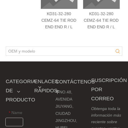
KD31-32-280
KD31-32-280
CEMZ-64 TIE ROD
CEMZ-64 TIE ROD
END END R / L
END END R / L
SUSCRIPCIÓN
CATEGORIA
ENLACES
CONTÁCTENOS
POR
DE
RÁPIDOS
NO.48,

CORREO
PRODUCTO
AVENIDA
JIUYANG,
Obtenga toda la
Name
*
CIUDAD
información más
JINGZHOU,
reciente sobre
HUBEI,